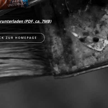
runterladen (PDF, ca. 7MB)
CK ZUR HOMEPAGE